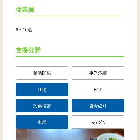
従業員
文字サイズ
6〜10名
標準
拡大
支援分野
背景色
黒
白
黄
販路開拓
事業承継
IT化
BCP
設備投資
資金繰り
創業
その他