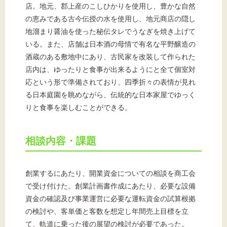
店。地元、郡上産のこしひかりを使用し、豊かな自然
の恵みである古今伝授の水を使用し、地元商店の隠し
地溜まり醤油を使った秘伝タレでうなぎを焼き上げて
いる。また、店舗は日本酒の母情で有名な平野醸造の
酒蔵のある敷地中にあり、古民家を改装して作られた
店内は、ゆったりと食事が出来るようにと全て個室対
応という形で準備されており、四季折々の表情が見れ
る日本庭園を眺めながら、伝統的な日本家屋でゆっく
りと食事を楽しむことができる。
相談内容・課題
創業するにあたり、開業資金についての相談を商工会
で受け付けた。創業計画書作成にあたり、必要な設備
資金の確認及び事業運営に必要な運転資金の試算根拠
の検討や、客単価と客数を想定し年間売上目標を立
て、軌道に乗った後の展望の検討が必要であった。