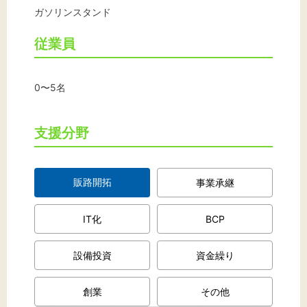
ガソリンスタンド
従業員
文字サイズ
標準
拡大
0〜5名
背景色
支援分野
黒
白
黄
販路開拓
事業承継
IT化
BCP
設備投資
資金繰り
創業
その他