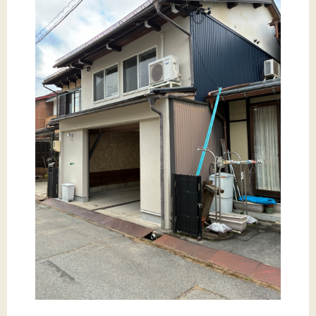
文字サイズ
標準
拡大
背景色
黒
白
黄