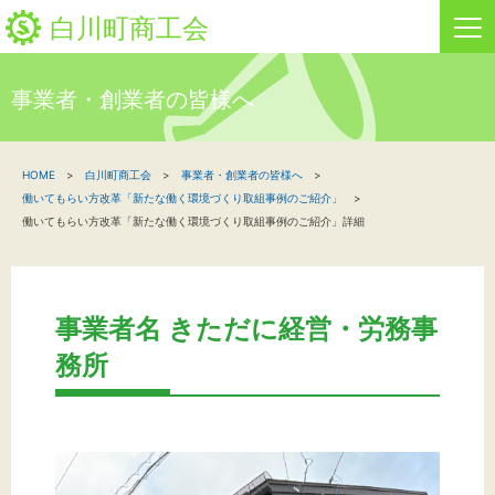
白川町商工会
事業者・創業者の皆様へ
HOME
HOME
白川町商工会
事業者・創業者の皆様へ
新着情報
働いてもらい方改革「新たな働く環境づくり取組事例のご紹介」
働いてもらい方改革「新たな働く環境づくり取組事例のご紹介」詳細
事業者・創業者の方へ
関係機関の方へ
事業者名 きただに経営・労務事
白川町商工会について
務所
「しらか」白川町地域ポイント通貨
お問い合わせ