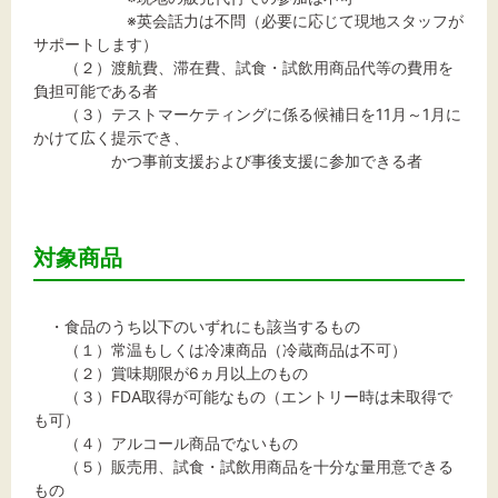
※英会話力は不問（必要に応じて現地スタッフが
サポートします）
（２）渡航費、滞在費、試食・試飲用商品代等の費用を
負担可能である者
（３）テストマーケティングに係る候補日を11月～1月に
かけて広く提示でき、
かつ事前支援および事後支援に参加できる者
対象商品
・食品のうち以下のいずれにも該当するもの
（１）常温もしくは冷凍商品（冷蔵商品は不可）
（２）賞味期限が6ヵ月以上のもの
（３）FDA取得が可能なもの（エントリー時は未取得で
も可）
（４）アルコール商品でないもの
（５）販売用、試食・試飲用商品を十分な量用意できる
もの