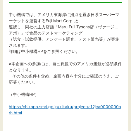
文字サイズ
標準
拡大
中小機構では、アメリカ東海岸に拠点を置き日系スーパーマ
ーケットを運営するFuji Mart Corp.,と
連携し、同社の主力店舗「Maru Fuji Tysons店（ヴァージニ
背景色
ア州）」で食品のテストマーケティング
（試食・試飲提供、アンケート調査、テスト販売等）が実施
黒
白
黄
されます。
詳細は中小機構HPをご参照ください。
※本企画への参加には、自己負担でのアメリカ渡航が必須条件
となります。
その他の条件も含め、企画内容を十分にご確認のうえ、ご
応募ください。
（中小機構HP）
https://chikapa.smrj.go.jp/kikaku/project/a12jca0000000a
rh.html