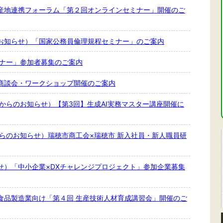
産地連携フォーラム「第２回オンラインセミナー」開催のご
お知らせ）「国家公務員倫理規程セミナー」のご案内
ミナー」参加者募集のご案内
商談会・ワークショップ開催のご案内
からのお知らせ）【第3回】生成AI実務マスター講座開催に
らのお知らせ）瑞穂市商工会×瑞穂市 新入社員・新人職員研
せ）「中小企業×DXチャレンジプロジェクト」参加企業募集
食品製造業向け「第４回 生産技術人材育成講習会」開催のご