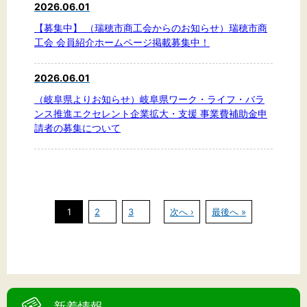
2026.06.01
【募集中】 （瑞穂市商工会からのお知らせ）瑞穂市商
工会 会員紹介ホームページ掲載募集中！
2026.06.01
（岐阜県よりお知らせ）岐阜県ワーク・ライフ・バラ
ンス推進エクセレント企業拡大・支援 事業費補助金申
請者の募集について
1
2
3
次へ ›
最後へ »
新着情報