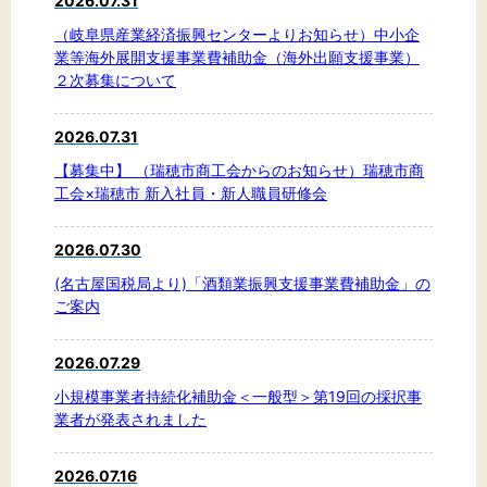
2026.07.31
文字サイズ
（岐阜県産業経済振興センターよりお知らせ）中小企
標準
拡大
業等海外展開支援事業費補助金（海外出願支援事業）
２次募集について
背景色
2026.07.31
黒
白
黄
【募集中】 （瑞穂市商工会からのお知らせ）瑞穂市商
工会×瑞穂市 新入社員・新人職員研修会
2026.07.30
(名古屋国税局より)「酒類業振興支援事業費補助金」の
ご案内
2026.07.29
小規模事業者持続化補助金＜一般型＞第19回の採択事
業者が発表されました
2026.07.16