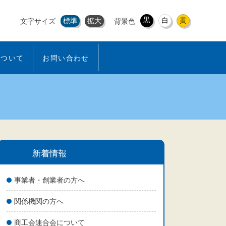
黒
白
黄
標準
拡大
文字サイズ
背景色
について
お問い合わせ
新着情報
事業者・創業者の方へ
関係機関の方へ
商工会連合会について