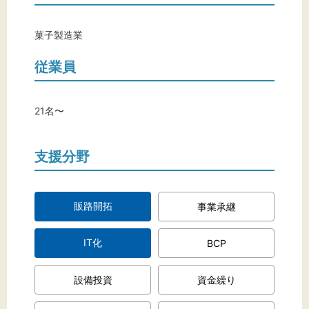
文字サイズ
標準
拡大
菓子製造業
従業員
背景色
黒
白
黄
21名〜
支援分野
販路開拓
事業承継
IT化
BCP
設備投資
資金繰り