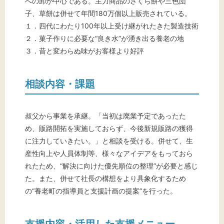
への卸が中心である。主力商品のさくら餅や三色団
子、草餅は併せて年間180万個以上販売されている。
１．四代にわたり100年以上受け継がれたきた製造技術
２．菓子作りに必要な“良き水”が湧き出る養老の地
３．昔と変わらぬ味がお客様より好評
相談内容・課題
叔父から事業を承継。「当初は廃業予定であったた
め、販路開拓を実施しておらず、今後新規販路の獲得
に注力していきたい。」と相談を受ける。併せて、生
産性向上や人員体制等、様々なアイデアをもっておら
れたため、“解決に向けた優先順位の整理”が必要と感じ
た。また、併せて社長の構想をより具象化するため
の“養老町の指導員と支援計画の提案”を行った。