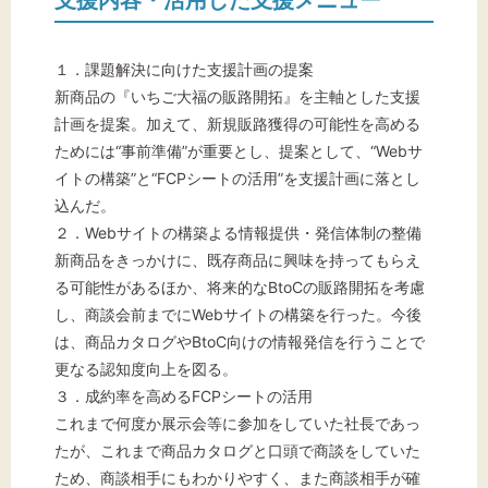
支援内容・活用した支援メニュー
１．課題解決に向けた支援計画の提案
新商品の『いちご大福の販路開拓』を主軸とした支援
計画を提案。加えて、新規販路獲得の可能性を高める
ためには“事前準備”が重要とし、提案として、“Webサ
イトの構築”と“FCPシートの活用”を支援計画に落とし
込んだ。
２．Webサイトの構築よる情報提供・発信体制の整備
新商品をきっかけに、既存商品に興味を持ってもらえ
る可能性があるほか、将来的なBtoCの販路開拓を考慮
し、商談会前までにWebサイトの構築を行った。今後
は、商品カタログやBtoC向けの情報発信を行うことで
更なる認知度向上を図る。
３．成約率を高めるFCPシートの活用
これまで何度か展示会等に参加をしていた社長であっ
たが、これまで商品カタログと口頭で商談をしていた
ため、商談相手にもわかりやすく、また商談相手が確