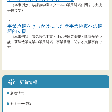
文字サイズ
（本事例は、放課後学童スクールの販路開拓に関する支援
事例です）
標準
拡大
・
事業承継をきっかけにした新事業挑戦への継
背景色
続的支援
（本事例は、電気通信工事・通信機器等販売・除雪作業受
黒
白
黄
託・薪製造販売業の販路開拓・事業承継に関する支援事例で
す）
新着情報
新着情報
セミナー情報