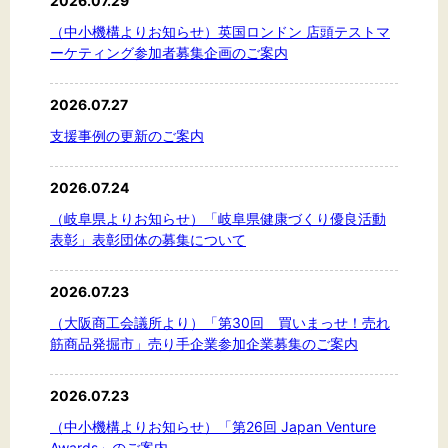
2026.07.29
文字サイズ
（中小機構よりお知らせ）英国ロンドン 店頭テストマ
標準
拡大
ーケティング参加者募集企画のご案内
2026.07.27
背景色
支援事例の更新のご案内
黒
白
黄
2026.07.24
（岐阜県よりお知らせ）「岐阜県健康づくり優良活動
表彰」表彰団体の募集について
2026.07.23
（大阪商工会議所より）「第30回 買いまっせ！売れ
筋商品発掘市」売り手企業参加企業募集のご案内
2026.07.23
（中小機構よりお知らせ）「第26回 Japan Venture
Awards」のご案内