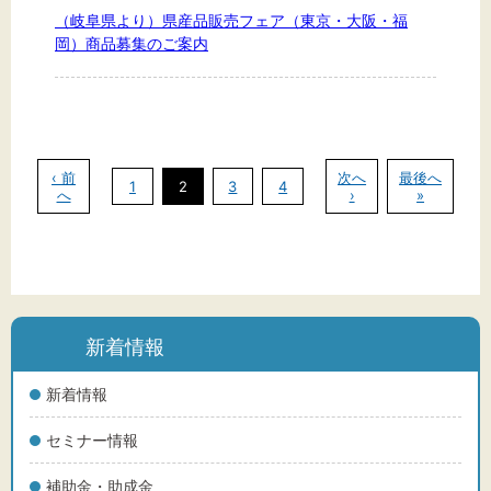
（岐阜県より）県産品販売フェア（東京・大阪・福
岡）商品募集のご案内
‹ 前
次へ
最後へ
1
2
3
4
へ
›
»
新着情報
新着情報
セミナー情報
補助金・助成金