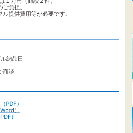
円（商談２件）
ご負担。
ル提供費用等が必要です。
プル納品日
で商談
（PDF）
ord）
PDF）