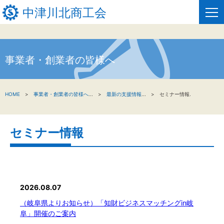
中津川北商工会
事業者・創業者の皆様へ
HOME
新着情報
HOME
事業者・創業者の皆様へ
...
最新の支援情報
...
セミナー情報.
事業者・創業者の方へ
セミナー情報
関係機関の方へ
中津川北商工会について
窓口のご案内
2026.08.07
お問い合わせ
（岐阜県よりお知らせ）「知財ビジネスマッチングin岐
阜」開催のご案内