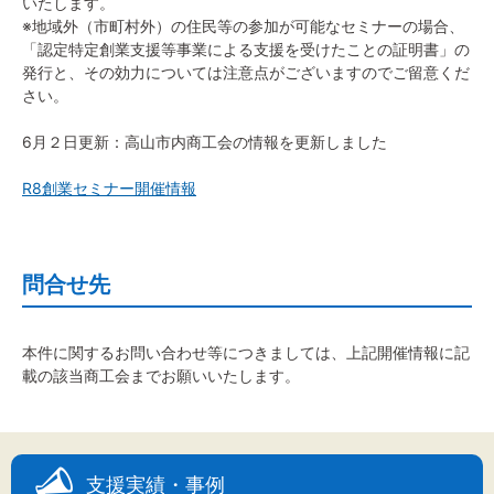
いたします。
※地域外（市町村外）の住民等の参加が可能なセミナーの場合、
「認定特定創業支援等事業による支援を受けたことの証明書」の
文字サイズ
発行と、その効力については注意点がございますのでご留意くだ
さい。
標準
拡大
6月２日更新：高山市内商工会の情報を更新しました
背景色
R8創業セミナー開催情報
黒
白
黄
問合せ先
本件に関するお問い合わせ等につきましては、上記開催情報に記
載の該当商工会までお願いいたします。
支援実績・事例