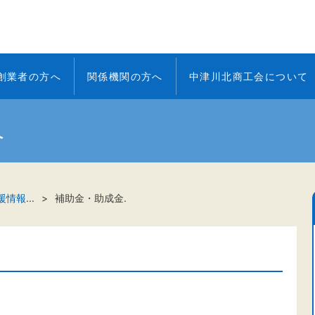
創業者の方へ
関係機関の方へ
中津川北商工会について
へ
援情報
...
補助金・助成金.