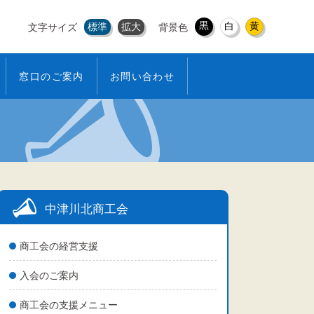
黒
白
黄
標準
拡大
文字サイズ
背景色
窓口のご案内
お問い合わせ
中津川北商工会
商工会の経営支援
入会のご案内
商工会の支援メニュー