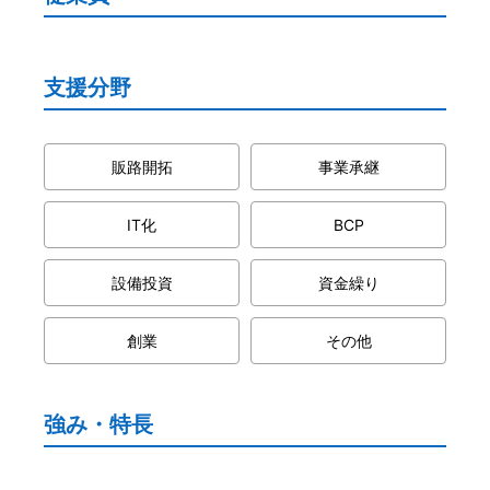
文字サイズ
支援分野
標準
拡大
背景色
販路開拓
事業承継
黒
白
黄
IT化
BCP
設備投資
資金繰り
創業
その他
強み・特長