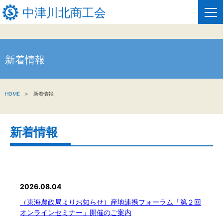
中津川北商工会
新着情報
HOME
新着情報
HOME
新着情報.
事業者・創業者の方へ
新着情報
関係機関の方へ
中津川北商工会について
窓口のご案内
2026.08.04
お問い合わせ
（東海農政局よりお知らせ）産地連携フォーラム「第２回
オンラインセミナー」開催のご案内