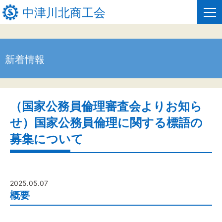
中津川北商工会
新着情報
HOME
新着情報
（国家公務員倫理審査会よりお知ら
事業者・創業者の方へ
せ）国家公務員倫理に関する標語の
関係機関の方へ
募集について
中津川北商工会について
窓口のご案内
2025.05.07
概要
お問い合わせ