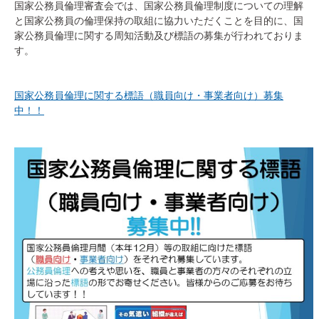
国家公務員倫理審査会では、国家公務員倫理制度についての理解
と国家公務員の倫理保持の取組に協力いただくことを目的に、国
家公務員倫理に関する周知活動及び標語の募集が行われておりま
文字サイズ
す。
標準
拡大
国家公務員倫理に関する標語（職員向け・事業者向け）募集
背景色
中！！
黒
白
黄