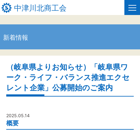
中津川北商工会
新着情報
HOME
新着情報
（岐阜県よりお知らせ）「岐阜県ワ
事業者・創業者の方へ
ーク・ライフ・バランス推進エクセ
関係機関の方へ
レント企業」公募開始のご案内
中津川北商工会について
窓口のご案内
2025.05.14
概要
お問い合わせ