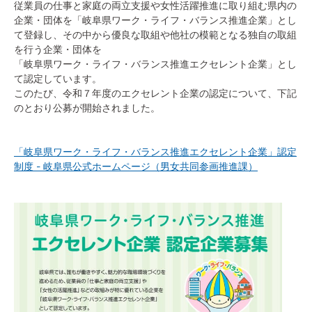
従業員の仕事と家庭の両立支援や女性活躍推進に取り組む県内の
企業・団体を「岐阜県ワーク・ライフ・バランス推進企業」とし
て登録し、その中から優良な取組や他社の模範となる独自の取組
文字サイズ
を行う企業・団体を
「岐阜県ワーク・ライフ・バランス推進エクセレント企業」とし
標準
拡大
て認定しています。
このたび、令和７年度のエクセレント企業の認定について、下記
背景色
のとおり公募が開始されました。
黒
白
黄
「岐阜県ワーク・ライフ・バランス推進エクセレント企業」認定
制度 - 岐阜県公式ホームページ（男女共同参画推進課）