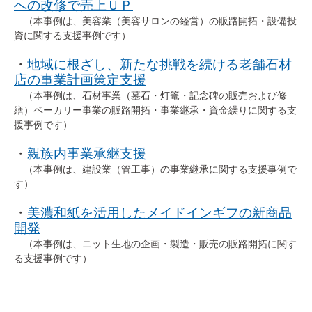
への改修で売上ＵＰ
（本事例は、美容業（美容サロンの経営）の販路開拓・設備投
文字サイズ
資に関する支援事例です）
・
地域に根ざし、新たな挑戦を続ける老舗石材
標準
拡大
店の事業計画策定支援
（本事例は、石材事業（墓石・灯篭・記念碑の販売および修
背景色
繕）ベーカリー事業の販路開拓・事業継承・資金繰りに関する支
援事例です）
黒
白
黄
・
親族内事業承継支援
（本事例は、建設業（管工事）の事業継承に関する支援事例で
す）
・
美濃和紙を活用したメイドインギフの新商品
開発
（本事例は、ニット生地の企画・製造・販売の販路開拓に関す
る支援事例です）