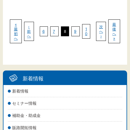
«
最
‹
次
最
1
後
前
6
7
8
9
へ
初
0
へ
へ
›
へ
»
新着情報
新着情報
セミナー情報
補助金・助成金
販路開拓情報