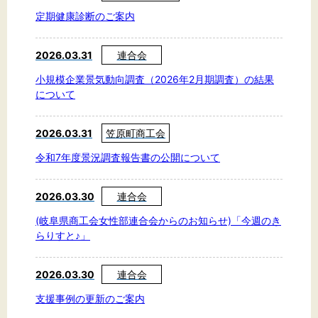
文字サイズ
定期健康診断のご案内
標準
拡大
2026.03.31
連合会
背景色
小規模企業景気動向調査（2026年2月期調査）の結果
について
黒
白
黄
2026.03.31
笠原町商工会
令和7年度景況調査報告書の公開について
2026.03.30
連合会
(岐阜県商工会女性部連合会からのお知らせ)「今週のき
らりすと♪」
2026.03.30
連合会
支援事例の更新のご案内