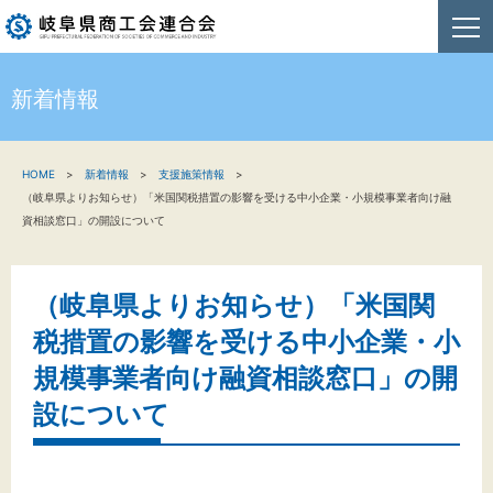
新着情報
HOME
HOME
新着情報
支援施策情報
新着情報
（岐阜県よりお知らせ）「米国関税措置の影響を受ける中小企業・小規模事業者向け融
資相談窓口」の開設について
事業者・創業者の方へ
関係機関の方へ
（岐阜県よりお知らせ）「米国関
税措置の影響を受ける中小企業・小
商工会連合会について
規模事業者向け融資相談窓口」の開
お問い合わせ
設について