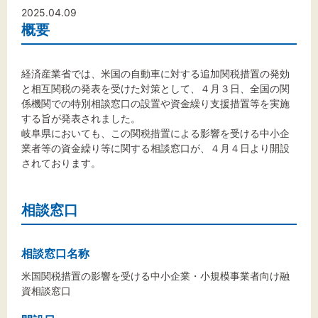
文字サイズ
2025.04.09
概要
標準
拡大
経済産業省では、米国の自動車に対する追加関税措置の発効
背景色
と相互関税の発表を受けた対策として、４月３日、全国の関
係機関での特別相談窓口の設置や資金繰り支援措置等を実施
黒
白
黄
する旨が発表されました。
岐阜県においても、この関税措置による影響を受ける中小企
業者等の資金繰り等に関する相談窓口が、４月４日より開設
されております。
相談窓口
相談窓口名称
米国関税措置の影響を受ける中小企業・小規模事業者向け融
資相談窓口