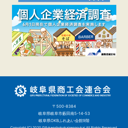
〒500-8384
岐阜県岐阜市藪田南5-14-53
岐阜県OKBふれあい会館9階
Copyright (C) 2020 Gifukenshokokairengoukai All Rights Reserved.