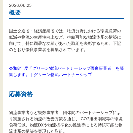
文字サイズ
2026.06.25
概要
標準
拡大
国土交通省・経済産業省では、物流分野における環境負荷の
背景色
低減や物流の生産性向上など、持続可能な物流体系の構築に
向けて、特に顕著な功績があった取組を表彰するため、下記
黒
白
黄
のとおり優良事業者を募集されています。
令和8年度「グリーン物流パートナーシップ優良事業者」を募
集します。｜グリーン物流パートナーシップ
応募資格
物流事業者など複数事業者、団体間のパートナーシップによ
り実施される物流の改善方策を通じ、 CO2排出削減等の環境
負荷低減、物流DXや物流標準化の推進等による持続可能な物
流体系の構築を実現した取組。