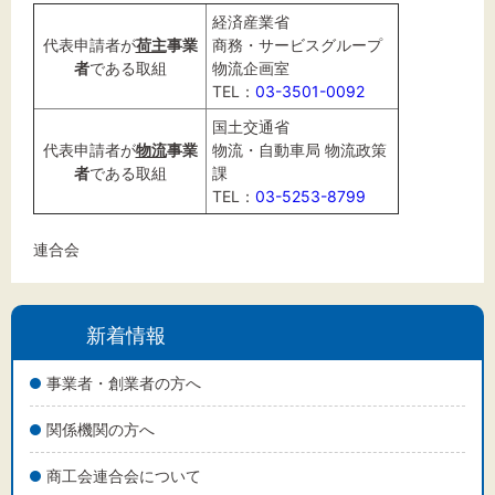
経済産業省
代表申請者が
荷主
事業
商務・サービスグループ
者
である取組
物流企画室
TEL：
03-3501-0092
国土交通省
代表申請者が
物流
事業
物流・自動車局 物流政策
者
である取組
課
TEL：
03-5253-8799
連合会
新着情報
事業者・創業者の方へ
関係機関の方へ
商工会連合会について