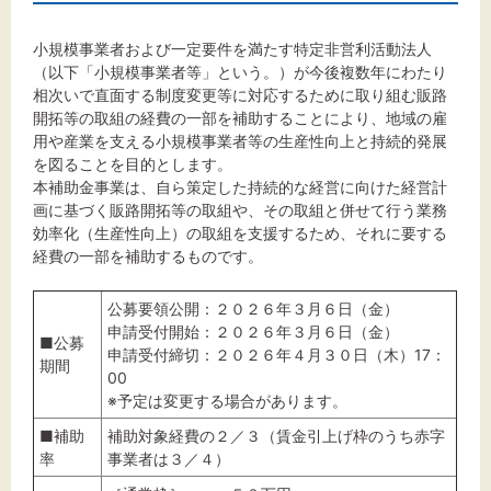
標準
拡大
小規模事業者および一定要件を満たす特定非営利活動法人
背景色
（以下「小規模事業者等」という。）が今後複数年にわたり
相次いで直面する制度変更等に対応するために取り組む販路
黒
白
黄
開拓等の取組の経費の一部を補助することにより、地域の雇
用や産業を支える小規模事業者等の生産性向上と持続的発展
を図ることを目的とします。
本補助金事業は、自ら策定した持続的な経営に向けた経営計
画に基づく販路開拓等の取組や、その取組と併せて行う業務
効率化（生産性向上）の取組を支援するため、それに要する
経費の一部を補助するものです。
公募要領公開：２０２６年３月６日（金）
申請受付開始：２０２６年３月６日（金）
■公募
申請受付締切：２０２６年４月３０日（木）17：
期間
00
※予定は変更する場合があります。
■補助
補助対象経費の２／３（賃金引上げ枠のうち赤字
率
事業者は３／４）