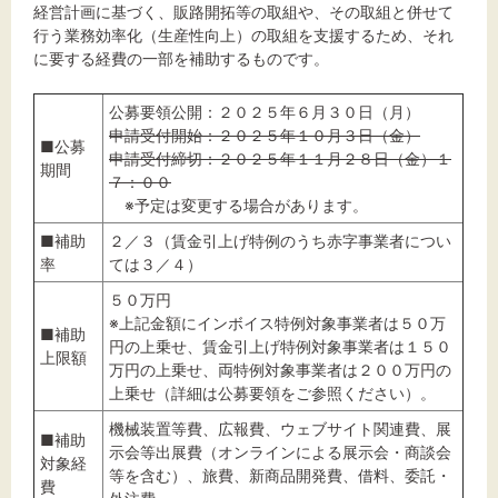
経営計画に基づく、販路開拓等の取組や、その取組と併せて
行う業務効率化（生産性向上）の取組を支援するため、それ
に要する経費の一部を補助するものです。
公募要領公開：２０２５年６月３０日（月）
申請受付開始：２０２５年１０月３日（金）
■公募
申請受付締切：２０２５年１１月２８日（金）１
期間
７：００
※予定は変更する場合があります。
■補助
２／３（賃金引上げ特例のうち赤字事業者につい
率
ては３／４）
５０万円
※上記金額にインボイス特例対象事業者は５０万
■補助
円の上乗せ、賃金引上げ特例対象事業者は１５０
上限額
万円の上乗せ、両特例対象事業者は２００万円の
上乗せ（詳細は公募要領をご参照ください）。
機械装置等費、広報費、ウェブサイト関連費、展
■補助
示会等出展費（オンラインによる展示会・商談会
対象経
等を含む）、旅費、新商品開発費、借料、委託・
費