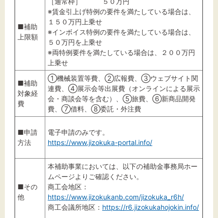
［通常枠］ ５０万円
※賃金引上げ特例の要件を満たしている場合は、
１５０万円上乗せ
■補助
※インボイス特例の要件を満たしている場合は、
上限額
５０万円を上乗せ
※両特例要件を満たしている場合は、２００万円
上乗せ
①機械装置等費、②広報費、③ウェブサイト関
■補助
連費、④展示会等出展費（オンラインによる展示
対象経
会・商談会等を含む）、⑤旅費、⑥新商品開発
費
費、⑦借料、⑧委託・外注費
■申請
電子申請のみです。
方法
https://www.jizokuka-portal.info/
本補助事業においては、以下の補助金事務局ホー
ムページよりご確認ください。
■その
商工会地区：
他
https://www.jizokukanb.com/jizokuka_r6h/
商工会議所地区：
https://r6.jizokukahojokin.info/