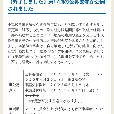
【終了しました】第17回の公募要領が公開
されました
小規模事業者等が今後複数年にわたり相次いで直面する制度
変更等に対応するために取り組む販路開拓等の取組の経費の
一部を補助することにより、地域の雇用や産業を支える小規
模事業者等の生産性向上と持続的発展を図ることを目的とし
ます。本補助金事業は、自ら策定した持続的な経営に向けた
経営計画に基づく、販路開拓等の取組や、その取組と併せて
行う業務効率化（生産性向上）の取組を支援するため、それ
に要する経費の一部を補助するものです。
公募要領公開：２０２５年３月４日（火） ※２
０２５年４月２５日（金）第２版公開
■公募
申請受付開始：２０２５年５月１日（木）
期間
申請受付締切：２０２５年６月１３日（金）１
７：００
※予定は変更する場合があります。
■補助
２／３（賃金引上げ特例のうち赤字事業者につい