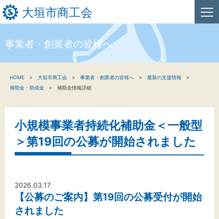
大垣市商工会
事業者・創業者の皆様へ
HOME
HOME
大垣市商工会
事業者・創業者の皆様へ
最新の支援情報
新着情報
補助金・助成金
補助金情報詳細
事業者・創業者の方へ
小規模事業者持続化補助金＜一般型
関係機関の方へ
＞第19回の公募が開始されました
大垣市商工会について
2026.03.17
【公募のご案内】第19回の公募受付が開始
文字サイズ
されました