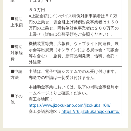
率
ては３／４）
５０万円
※上記金額にインボイス特例対象事業者は５０万
■補助
円の上乗せ、賃金引上げ特例対象事業者は１５０
上限額
万円の上乗せ、両特例対象事業者は２００万円の
上乗せ（詳細は公募要領をご参照ください）。
機械装置等費、広報費、ウェブサイト関連費、展
■補助
示会等出展費（オンラインによる展示会・商談会
対象経
等を含む）、旅費、新商品開発費、借料、委託・
費
外注費
■申請
申請は、電子申請システムでのみ受け付けます。
方法
郵送での申請は一切受け付けません。
本補助金事業においては、以下の補助金事務局ホ
ームページよりご確認ください。
■その
商工会地区：
他
https://www.jizokukanb.com/jizokuka_r6h/
商工会議所地区：
https://r6.jizokukahojokin.info/