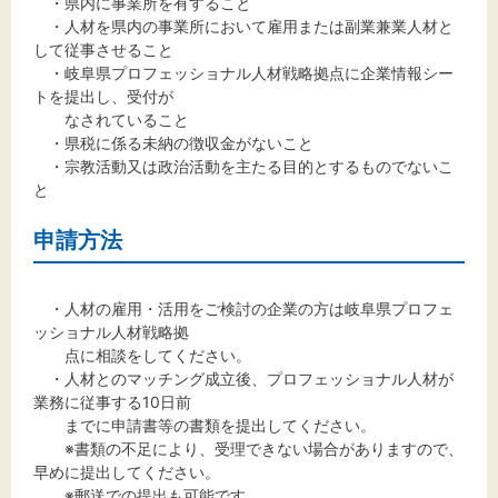
・県内に事業所を有すること
・人材を県内の事業所において雇用または副業兼業人材と
して従事させること
・岐阜県プロフェッショナル人材戦略拠点に企業情報シー
トを提出し、受付が
なされていること
・県税に係る未納の徴収金がないこと
・宗教活動又は政治活動を主たる目的とするものでないこ
と
申請方法
・人材の雇用・活用をご検討の企業の方は岐阜県プロフェ
ッショナル人材戦略拠
点に相談をしてください。
・人材とのマッチング成立後、プロフェッショナル人材が
業務に従事する10日前
までに申請書等の書類を提出してください。
※書類の不足により、受理できない場合がありますので、
早めに提出してください。
※郵送での提出も可能です。