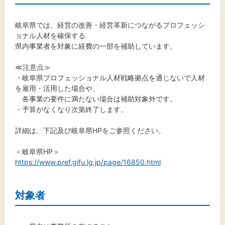
標準
拡大
岐阜県では、経営の改善・経営革新につながるプロフェッシ
背景色
ョナル人材を確保する
県内事業者を対象に経費の一部を補助しています。
黒
白
黄
≪注意点≫
・岐阜県プロフェッショナル人材戦略拠点を通じないで人材
を雇用・活用した場合や、
各事業の要件に満たない場合は補助対象外です。
・予算がなくなり次第終了します。
詳細は、下記及び岐阜県HPをご参照ください。
＜岐阜県HP＞
https://www.pref.gifu.lg.jp/page/16850.html
対象者