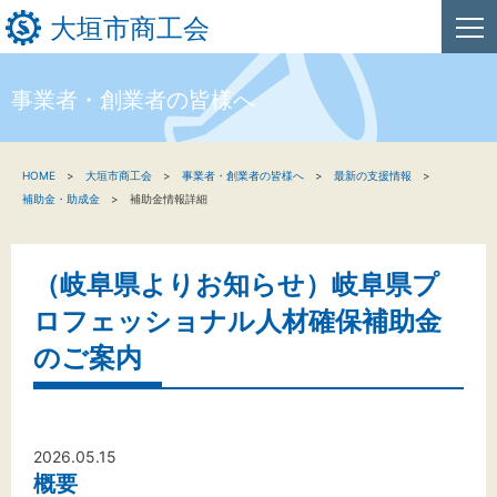
大垣市商工会
事業者・創業者の皆様へ
HOME
HOME
大垣市商工会
事業者・創業者の皆様へ
最新の支援情報
新着情報
補助金・助成金
補助金情報詳細
事業者・創業者の方へ
（岐阜県よりお知らせ）岐阜県プ
関係機関の方へ
ロフェッショナル人材確保補助金
大垣市商工会について
のご案内
文字サイズ
2026.05.15
概要