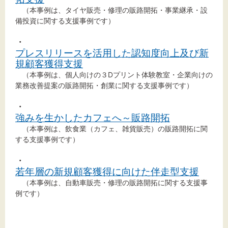
標準
拡大
（本事例は、タイヤ販売・修理の販路開拓・事業継承・設
備投資に関する支援事例です）
背景色
・
プレスリリースを活用した認知度向上及び新
黒
白
黄
規顧客獲得支援
（本事例は、個人向けの３Dプリント体験教室・企業向けの
業務改善提案の販路開拓・創業に関する支援事例です）
・
強みを生かしたカフェへ～販路開拓
（本事例は、飲食業（カフェ、雑貨販売）の販路開拓に関
する支援事例です）
・
若年層の新規顧客獲得に向けた伴走型支援
（本事例は、自動車販売・修理の販路開拓に関する支援事
例です）