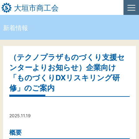
大垣市商工会
新着情報
HOME
新着情報
（テクノプラザものづくり支援セ
ンターよりお知らせ）企業向け
事業者・創業者の方へ
「ものづくりDXリスキリング研
関係機関の方へ
修」のご案内
大垣市商工会について
2025.11.19
文字サイズ
概要