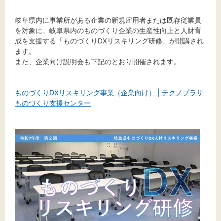
標準
拡大
岐阜県内に事業所がある企業の新規雇用者または既存従業員
背景色
を対象に、岐阜県内のものづくり企業の生産性向上と人財育
成を支援する「ものづくりDXリスキリング研修」が開講され
黒
ます。
白
黄
また、企業向け説明会も下記のとおり開催されます。
ものづくりDXリスキリング事業（企業向け） | テクノプラザ
ものづくり支援センター