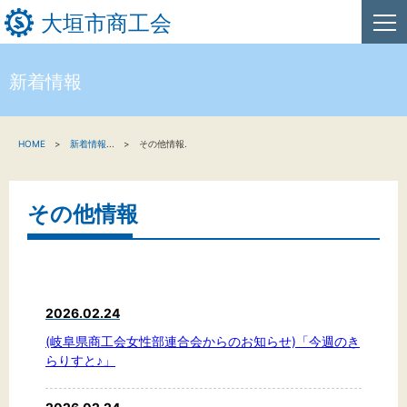
大垣市商工会
新着情報
HOME
HOME
新着情報
...
その他情報.
新着情報
事業者・創業者の方へ
その他情報
関係機関の方へ
大垣市商工会について
2026.02.24
(岐阜県商工会女性部連合会からのお知らせ)「今週のき
らりすと♪」
文字サイズ