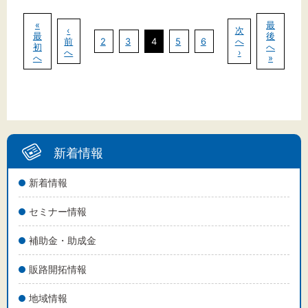
«
最
‹
次
最
後
前
2
3
4
5
6
へ
初
へ
へ
›
へ
»
新着情報
新着情報
セミナー情報
補助金・助成金
販路開拓情報
地域情報