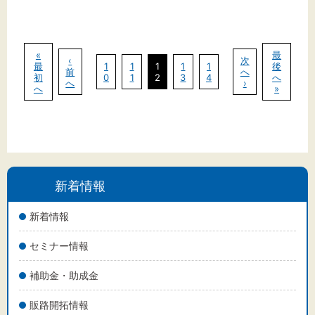
«
最
‹
次
最
1
1
1
1
1
後
前
へ
初
0
1
2
3
4
へ
へ
›
へ
»
新着情報
新着情報
セミナー情報
補助金・助成金
販路開拓情報