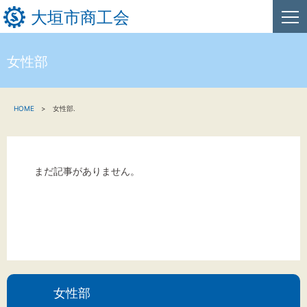
大垣市商工会
女性部
HOME
HOME
女性部.
新着情報
事業者・創業者の方へ
まだ記事がありません。
関係機関の方へ
大垣市商工会について
文字サイズ
女性部