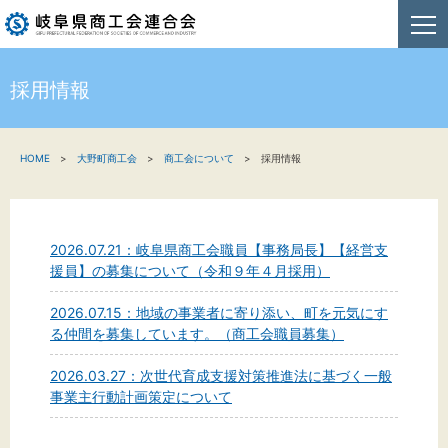
採用情報
HOME
HOME
大野町商工会
商工会について
採用情報
新着情報
事業者・創業者の方へ
2026.07.21：岐阜県商工会職員【事務局長】【経営支
関係機関の方へ
援員】の募集について（令和９年４月採用）
商工会連合会について
2026.07.15：地域の事業者に寄り添い、町を元気にす
る仲間を募集しています。（商工会職員募集）
お問い合わせ
2026.03.27：次世代育成支援対策推進法に基づく一般
事業主行動計画策定について