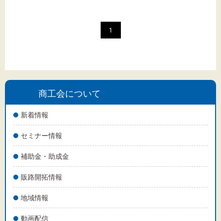
文字サイズ
標準
拡大
1
背景色
黒
白
黄
商工会について
新着情報
セミナー情報
補助金・助成金
販路開拓情報
地域情報
動画配信