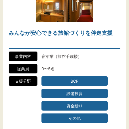
みんなが安心できる旅館づくりを伴走支援
事業内容
宿泊業（旅館千歳楼）
従業員
0〜5名
支援分野
BCP
設備投資
資金繰り
その他