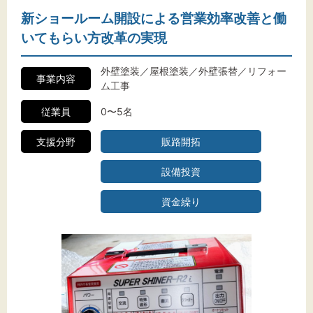
新ショールーム開設による営業効率改善と働
いてもらい方改革の実現
外壁塗装／屋根塗装／外壁張替／リフォー
事業内容
ム工事
従業員
0〜5名
支援分野
販路開拓
設備投資
資金繰り