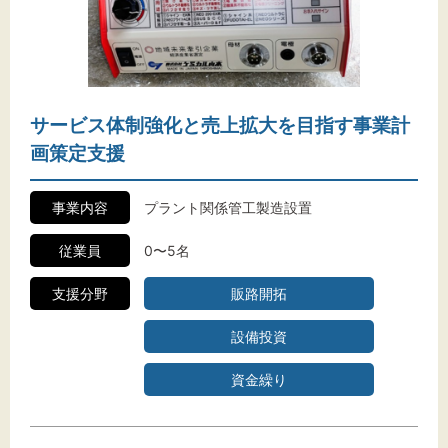
サービス体制強化と売上拡大を目指す事業計
画策定支援
事業内容
プラント関係管工製造設置
従業員
0〜5名
支援分野
販路開拓
設備投資
資金繰り