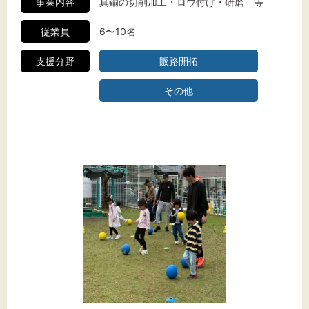
事業内容
真鍮の切削加工・ロウ付け・研磨 等
従業員
6〜10名
支援分野
販路開拓
その他