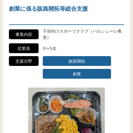
創業に係る販路開拓等総合支援
子供向けスポーツクラブ（バルシューレ教
事業内容
室）
従業員
0〜5名
支援分野
販路開拓
創業