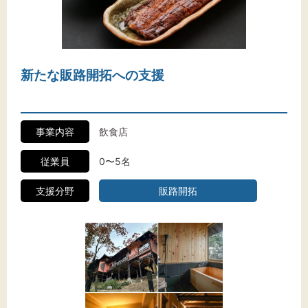
文字サイズ
標準
拡大
背景色
新たな販路開拓への支援
黒
白
黄
事業内容
飲食店
従業員
0〜5名
支援分野
販路開拓