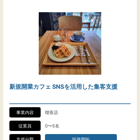
新規開業カフェ SNSを活用した集客支援
事業内容
喫茶店
従業員
0〜5名
支援分野
販路開拓