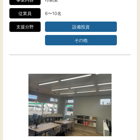
従業員
6〜10名
支援分野
設備投資
その他