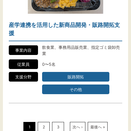
産学連携を活用した新商品開発・販路開拓支
援
飲食業、事務用品販売業、指定ゴミ袋卸売
事業内容
業
従業員
0〜5名
支援分野
販路開拓
その他
1
2
3
次へ ›
最後へ »