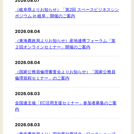
2026.08.07
文字サイズ
（岐阜県よりお知らせ）「第2回 スペースビジネスシン
標準
拡大
ポジウム in 岐阜」開催のご案内
2026.08.04
背景色
（東海農政局よりお知らせ）産地連携フォーラム「第
黒
白
黄
２回オンラインセミナー」開催のご案内
2026.08.04
（国家公務員倫理審査会よりお知らせ）「国家公務員
倫理規程セミナー」のご案内
2026.08.03
全国連主催「EC活用支援セミナー」参加者募集のご案
内
2026.08.03
（東海農政局より）国内商社商談会・ワークショップ