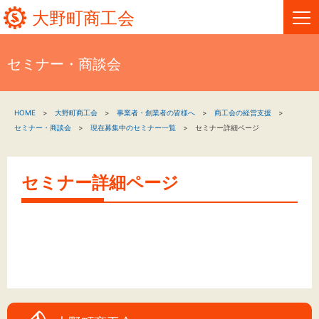
大野町商工会
セミナー・商談会
HOME
HOME
大野町商工会
事業者・創業者の皆様へ
商工会の経営支援
新着情報
セミナー・商談会
現在募集中のセミナー一覧
セミナー詳細ページ
事業者・創業者の方へ
セミナー詳細ページ
関係機関の方へ
大野町商工会について
大野町商工会情報
お問い合わせ