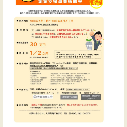
文字サイズ
標準
拡大
背景色
黒
白
黄