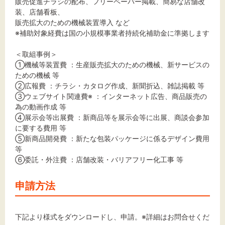
販売促進チラシの配布、フリーペーパー掲載、簡易な店舗改
装、店舗看板、
販売拡大のための機械装置導入 など
※補助対象経費は国の小規模事業者持続化補助金に準拠します
＜取組事例＞
①機械等装置費 ：生産販売拡大のための機械、新サービスの
ための機械 等
②広報費 ：チラシ・カタログ作成、新聞折込、雑誌掲載 等
③ウェブサイト関連費※ ：インターネット広告、商品販売の
為の動画作成 等
④展示会等出展費 ：新商品等を展示会等に出展、商談会参加
に要する費用 等
⑤新商品開発費 ：新たな包装パッケージに係るデザイン費用
等
⑥委託・外注費 ：店舗改装・バリアフリー化工事 等
申請方法
下記より様式をダウンロードし、申請。※詳細はお問合せくだ