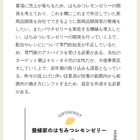
夏場に売上が落ちるため、はちみつレモンゼリーの開
発を考えており、これを機にこれまで外注していた新
商品開発を自社でできるように新商品開発室の整備を
文字サイズ
したい。またパウチゼリーを製造する機械も導入した
い。はちみつレモンゼリーの開発を行っていく上で、
標準
拡大
配合やレシピについて専門的知見が不足しているた
め、専門家のアドバイスを受ける必要がある。当社の
背景色
ターゲット層は４０～８０代の女性だが、今後事業拡
大していく上で、若年層の取り込みも課題となってい
黒
白
黄
る。昨今の賃上げに伴い従業員が扶養の範囲内から範
囲外の働き方にシフトするため、規定を作成する必要
がある。