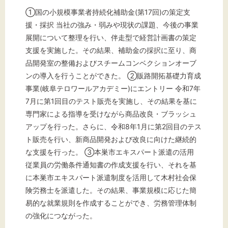
①国の小規模事業者持続化補助金(第17回)の策定支
援・採択 当社の強み・弱みや現状の課題、今後の事業
展開について整理を行い、伴走型で経営計画書の策定
支援を実施した。その結果、補助金の採択に至り、商
品開発室の整備およびスチームコンベクションオーブ
ンの導入を行うことができた。 ②販路開拓基礎力育成
事業(岐阜テロワールアカデミー)にエントリー 令和7年
7月に第1回目のテスト販売を実施し、その結果を基に
専門家による指導を受けながら商品改良・ブラッシュ
アップを行った。さらに、令和8年1月に第2回目のテス
ト販売を行い、新商品開発および改良に向けた継続的
な支援を行った。 ③本巣市エキスパート派遣の活用
従業員の労働条件通知書の作成支援を行い、それを基
に本巣市エキスパート派遣制度を活用して木村社会保
険労務士を派遣した。その結果、事業規模に応じた簡
易的な就業規則を作成することができ、労務管理体制
の強化につながった。