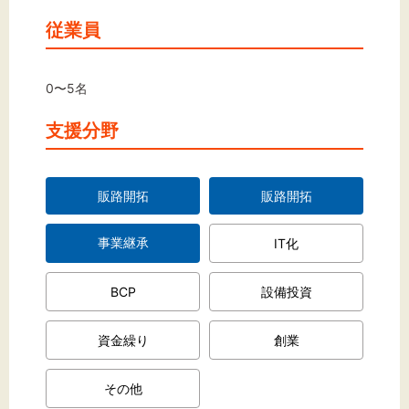
従業員
0〜5名
支援分野
販路開拓
販路開拓
事業継承
IT化
BCP
設備投資
資金繰り
創業
その他