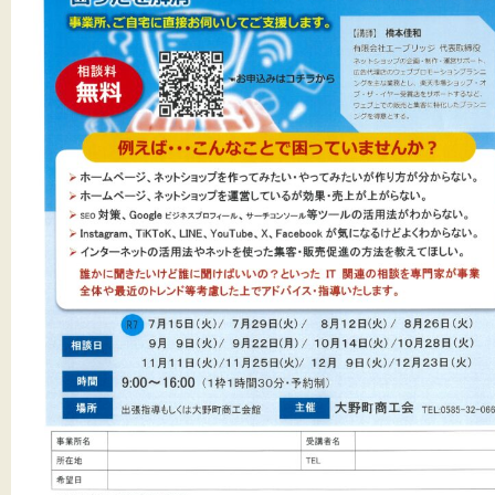
文字サイズ
標準
拡大
背景色
黒
白
黄