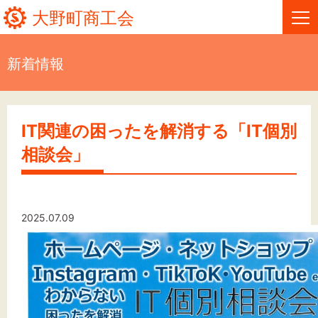
大野町商工会
新着情報
HOME
新着情報
IT関連の困ったを解消する「IT個別
相談会」
事業者・創業者の方へ
関係機関の方へ
2025.07.09
大野町商工会について
大野町商工会情報
お問い合わせ