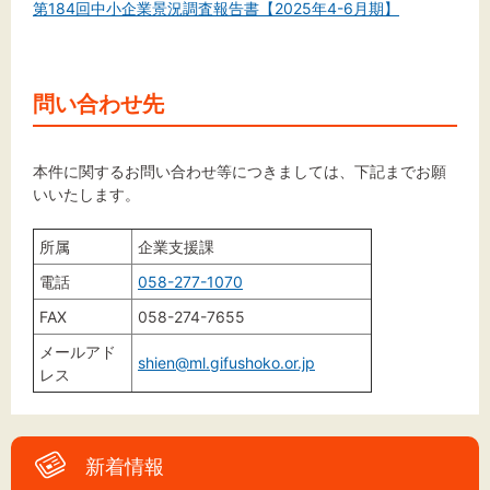
第184回中小企業景況調査報告書【2025年4-6月期】
文字サイズ
問い合わせ先
標準
拡大
本件に関するお問い合わせ等につきましては、下記までお願
いいたします。
背景色
黒
所属
企業支援課
白
黄
電話
058-277-1070
FAX
058-274-7655
メールアド
shien@ml.gifushoko.or.jp
レス
新着情報