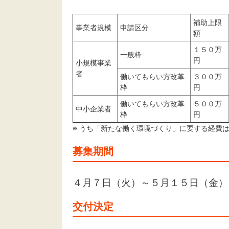
補助上限
事業者規模
申請区分
額
１５０万
一般枠
円
小規模事業
者
働いてもらい方改革
３００万
枠
円
働いてもらい方改革
５００万
中小企業者
枠
円
※ うち「新たな働く環境づくり」に要する経費は1
募集期間
４月７日（火）～５月１５日（金）
交付決定