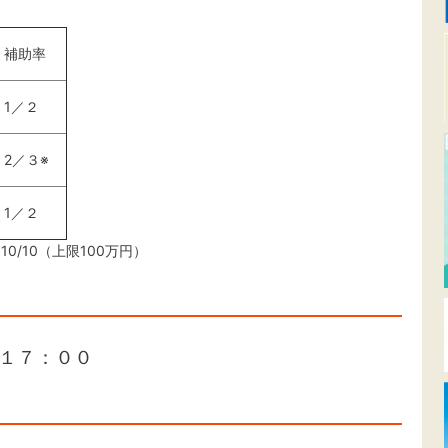
補助率
1／２
2／３※
1／２
0/10（上限100万円）
１７：００