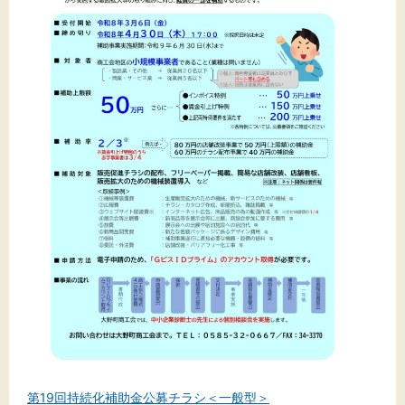
文字サイズ
標準
拡大
背景色
黒
白
黄
第19回持続化補助金公募チラシ＜一般型＞