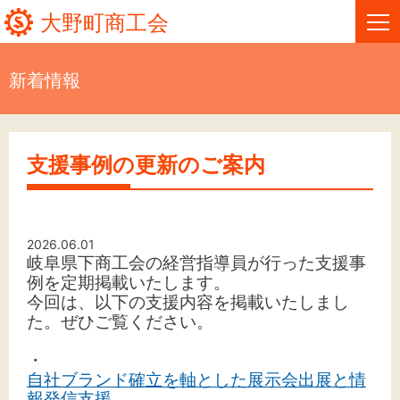
大野町商工会
新着情報
HOME
新着情報
支援事例の更新のご案内
事業者・創業者の方へ
関係機関の方へ
2026.06.01
岐阜県下商工会の経営指導員が行った支援事
大野町商工会について
例を定期掲載いたします。
今回は、以下の支援内容を掲載いたしまし
た。
ぜひご覧ください。
大野町商工会情報
・
自社ブランド確立を軸とした展示会出展と情
お問い合わせ
報発信支援