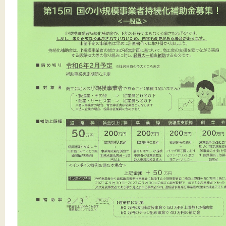
文字サイズ
標準
拡大
背景色
黒
白
黄