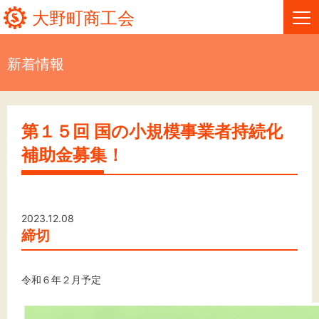
大野町商工会
新着情報
HOME
新着情報
第１５回 国の小規模事業者持続化
補助金募集！
事業者・創業者の方へ
関係機関の方へ
2023.12.08
大野町商工会について
締切
大野町商工会情報
令和６年２月予定
お問い合わせ