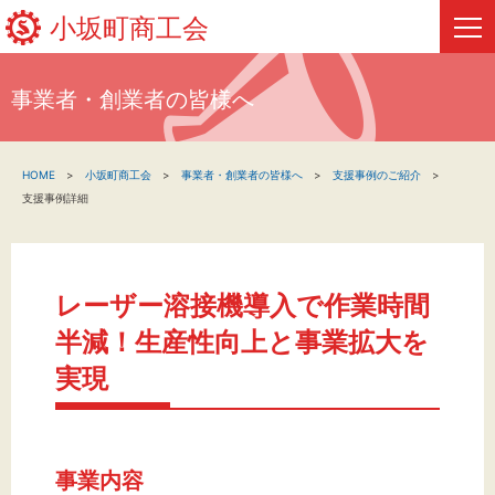
小坂町商工会
事業者・創業者の皆様へ
HOME
HOME
小坂町商工会
事業者・創業者の皆様へ
支援事例のご紹介
新着情報
支援事例詳細
事業者・創業者の方へ
関係機関の方へ
レーザー溶接機導入で作業時間
半減！生産性向上と事業拡大を
小坂町商工会について
実現
フリーページ
事業内容