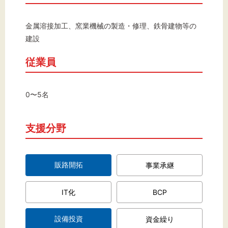
文字サイズ
標準
拡大
金属溶接加工、窯業機械の製造・修理、鉄骨建物等の
建設
背景色
従業員
黒
白
黄
0〜5名
支援分野
販路開拓
事業承継
IT化
BCP
設備投資
資金繰り