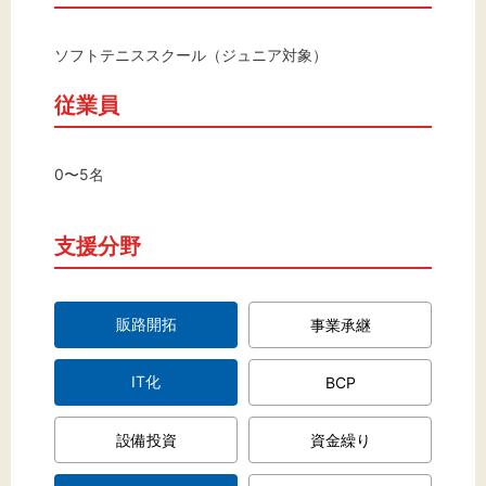
文字サイズ
標準
拡大
ソフトテニススクール（ジュニア対象）
従業員
背景色
黒
白
黄
0〜5名
支援分野
販路開拓
事業承継
IT化
BCP
設備投資
資金繰り