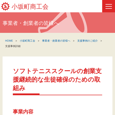
小坂町商工会
事業者・創業者の皆様へ
HOME
HOME
小坂町商工会
事業者・創業者の皆様へ
支援事例のご紹介
新着情報
支援事例詳細
事業者・創業者の方へ
関係機関の方へ
ソフトテニススクールの創業支
援継続的な生徒確保のための取
小坂町商工会について
組み
フリーページ
事業内容