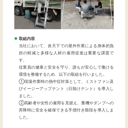
文字サイズ
標準
拡大
背景色
取組内容
黒
白
黄
当社において、炎天下での屋外作業による身体的負
担の軽減と多様な人材の雇用促進は重要な課題で
す。
従業員の健康と安全を守り、誰もが安心して働ける
環境を整備するため、以下の取組を行いました。
①現場作業時の熱中症対策として、ミストファン及
びイージーアップテント（日除けテント）を導入し
ました。
②高齢者や女性の雇用を見据え、重機やダンプへの
昇降時に安全を確保できる手摺付き階段を導入しま
した。