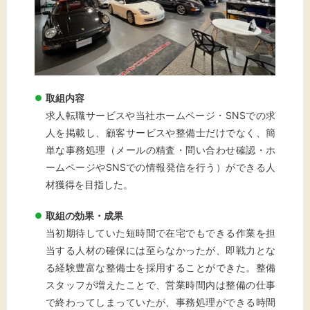
文字サイズ
標準
拡大
背景色
取組内容
黒
白
黄
求人転職サービスや当社ホームページ・SNSでの求
人を掲載し、顧客サービスや整備士だけでなく、簡
単な事務処理（メールの精査・問い合わせ確認・ホ
ームページやSNSでの情報発信を行う）ができる人
材獲得を目指した。
取組の効果・成果
当初期待していた短時間で在宅でもできる作業を担
当する人材の確保には至らなかったが、即戦力とな
る経験豊富な整備士を採用することができた。整備
スタッフが増えたことで、営業時間内は整備の仕事
で終わってしまっていたが、事務処理ができる時間