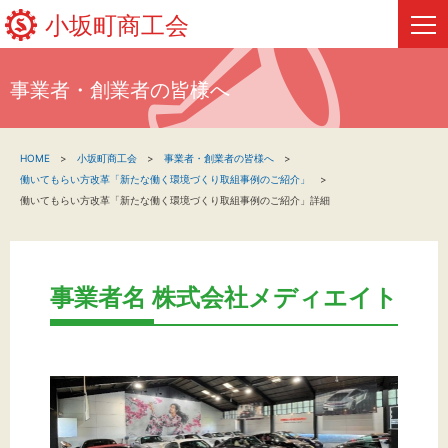
小坂町商工会
事業者・創業者の皆様へ
HOME
HOME
小坂町商工会
事業者・創業者の皆様へ
新着情報
働いてもらい方改革「新たな働く環境づくり取組事例のご紹介」
働いてもらい方改革「新たな働く環境づくり取組事例のご紹介」詳細
事業者・創業者の方へ
関係機関の方へ
事業者名 株式会社メディエイト
小坂町商工会について
フリーページ