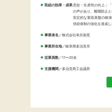
取組の効果・成果
意欲・生産性の向上：「
の声があり、離職防止と
安定的な製造基盤の確保
供給体制の強化を達成し
事業者名
／株式会社幸兵衛窯
事業所在地
／岐阜県多治見市
従業員数
／11〜20名
支援機関
／多治見商工会議所