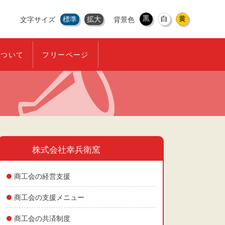
黒
白
黄
標準
拡大
文字サイズ
背景色
について
フリーページ
株式会社幸兵衛窯
商工会の経営支援
商工会の支援メニュー
商工会の共済制度