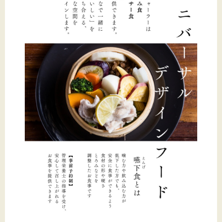
文字サイズ
標準
拡大
背景色
黒
白
黄