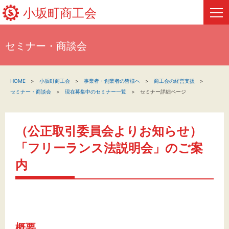
小坂町商工会
セミナー・商談会
HOME
HOME
小坂町商工会
事業者・創業者の皆様へ
商工会の経営支援
新着情報
セミナー・商談会
現在募集中のセミナー一覧
セミナー詳細ページ
事業者・創業者の方へ
（公正取引委員会よりお知らせ）
関係機関の方へ
「フリーランス法説明会」のご案
小坂町商工会について
内
フリーページ
概要