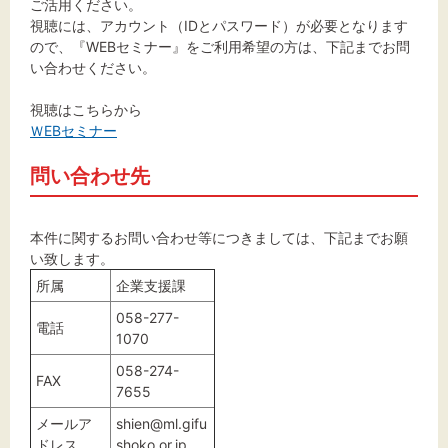
文字サイズ
ご活用ください。
視聴には、アカウント（IDとパスワード）が必要となります
ので、『WEBセミナー』をご利用希望の方は、下記までお問
標準
拡大
い合わせください。
背景色
視聴はこちらから
ＷEBセミナー
黒
白
黄
問い合わせ先
本件に関するお問い合わせ等につきましては、下記までお願
い致します。
所属
企業支援課
058-277-
電話
1070
058-274-
FAX
7655
メールア
shien@ml.gifu
ドレス
shoko.or.jp