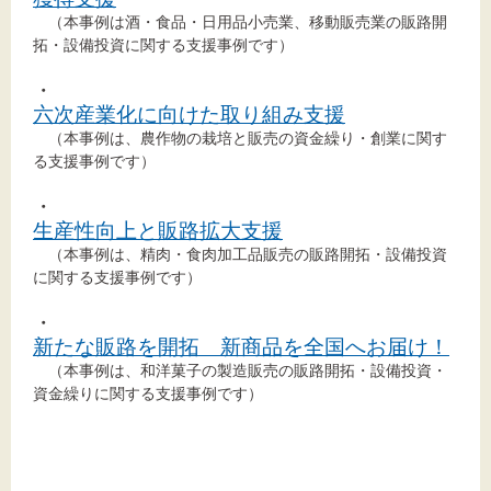
文字サイズ
（本事例は酒・食品・日用品小売業、移動販売業の販路開
拓・設備投資に関する支援事例です）
標準
拡大
・
六次産業化に向けた取り組み支援
背景色
（本事例は、農作物の栽培と販売の資金繰り・創業に関す
る支援事例です）
黒
白
黄
・
生産性向上と販路拡大支援
（本事例は、精肉・食肉加工品販売の販路開拓・設備投資
に関する支援事例です）
・
新たな販路を開拓 新商品を全国へお届け！
（本事例は、和洋菓子の製造販売の販路開拓・設備投資・
資金繰りに関する支援事例です）